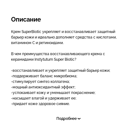
Описание
Крем SuperBiotic укрепляет и восстанавливает защитный
барьер кожи и идеально дополняет средства с кислотами,
витамином С и ретиноидами.
В чем преимущества восстанавливающего крема с
керамидами Instytutum Super Biotic?
-восстанавливает и укрепляет защитный барьер кожи;
-поддерживает баланс микробиома;
-стимулирует синтез коллагена;
-мощный антиоксидантный эффект;
-успокаивает кожу и уменьшает покраснение;
-насыщает влагой и удерживает ее;
-придает коже здоровое сияние.
Активные компоненты:
Подробнее
-Керамиды, омега кислоты и сквалан: удерживают влагу в
коже, чтобы восстановить ее упругость;
-Плоды черемой и тройки дамасский: высокое содержание