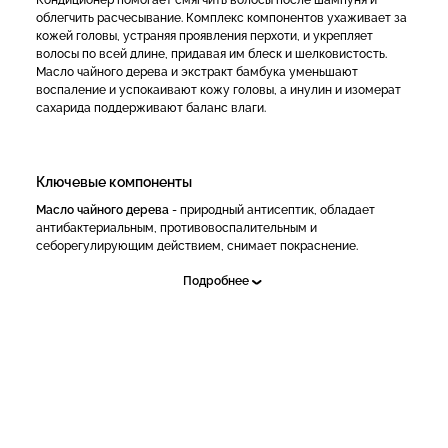
облегчить расчесывание. Комплекс компонентов ухаживает за
кожей головы, устраняя проявления перхоти, и укрепляет
волосы по всей длине, придавая им блеск и шелковистость.
Масло чайного дерева и экстракт бамбука уменьшают
воспаление и успокаивают кожу головы, а инулин и изомерат
сахарида поддерживают баланс влаги.
Ключевые компоненты
Масло чайного дерева
- природный антисептик, обладает
антибактериальным, противовоспалительным и
себорегулирующим действием, снимает покраснение.
Экстракт бамбука
- успокаивает кожу и снимает зуд,
Подробнее
способствует регенерации.
Инулин
- оказывает пребиотическое действие, увлажняет и
смягчает кожу.
Изомерат сахарида
- смягчает кожу головы и препятствует
потере влаги, снимает раздражение.