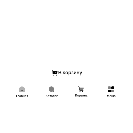
Кому подойдет
Кондиционер рекомендуется для кожи головы, склонной к
образованию перхоти.
Способ применения
Нанесите достаточное количество кондиционера на очищенные
влажные волосы и кожу головы массажными движениями.
Оставьте на 5-10 минут и затем смойте большим количеством
теплой воды. Рекомендуется использовать 2-3 раза в неделю.
В корзину
Корзина
Главная
Каталог
Меню