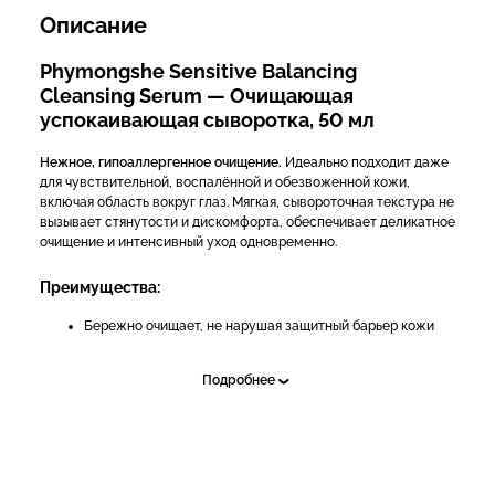
Описание
Phymongshe Sensitive Balancing
Cleansing Serum — Очищающая
успокаивающая сыворотка, 50 мл
Нежное, гипоаллергенное очищение.
Идеально подходит даже
для чувствительной, воспалённой и обезвоженной кожи,
включая область вокруг глаз. Мягкая, сывороточная текстура не
вызывает стянутости и дискомфорта, обеспечивает деликатное
очищение и интенсивный уход одновременно.
Преимущества:
Бережно очищает, не нарушая защитный барьер кожи
Подходит для чувствительной и поврежденной кожи
Подробнее
Успокаивает, охлаждает и снимает раздражение
Улучшает цвет лица, смягчает и увлажняет
Омолаживает кожу благодаря комплексу
антиоксидантов