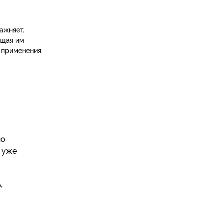
ажняет,
ащая им
 применения.
но
ь уже
,