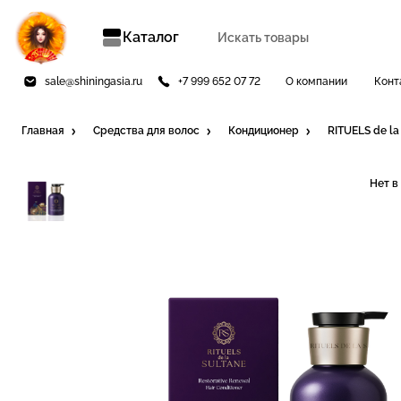
Каталог
sale@shiningasia.ru
+7 999 652 07 72
О компании
Конт
Главная
Средства для волос
Кондиционер
RITUELS de l
Нет в