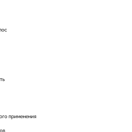
лос
ть
вого применения
ров