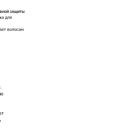
сивной защиты
ка для
ает волосам
с
.
ую
от
ь