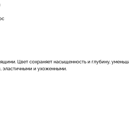
и
ос
тящими. Цвет сохраняет насыщенность и глубину, уменьш
и, эластичными и ухоженными.