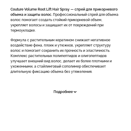
Couture Volume Root Lift Hair Spray — спрей для прикорневого
объема и защиты волос
. Профессиональный спрей для объема
волос помогает создать стойкий прикорневой объем,
укрепляет волосы и защищает их от повреждений при
термоукладке.
Формула с растительным кератином снижает негативное
воздействие фена, плоек и утюжков, укрепляет структуру
волос и помогает сохранить их прочность и эластичность.
Комплекс растительных полипептидов и олигопептидов
улучшает внешний вид волос, делает их более плотными и
ухоженными, а стайлинговый сополимер обеспечивает
длительную фиксацию объема без утяжеления.
Действие спрея:
Подробнее
создает стойкий прикорневой объем
приподнимает волосы у корней
укрепляет структуру волос
защищает волосы от термического воздействия
помогает уменьшить ломкость волос
улучшает плотность и внешний вид волос
сохраняет объем и форму укладки в течение дня