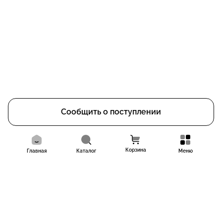
не утяжеляет и не склеивает волосы
Активные компоненты:
Растительный кератин
— укрепляет волосы и снижает
повреждение от горячих инструментов
Растительные полипептиды и олигопептиды
—
улучшают структуру и внешний вид волос
Стайлинговый сополимер
— обеспечивает стойкую
фиксацию объема и формы прически
Сообщить о поступлении
Преимущества:
легкая текстура без липкости
Корзина
Главная
Каталог
Меню
подходит для ежедневной укладки
помогает сохранить объем на весь день
облегчает создание пышной укладки
защищает волосы во время термоукладки
делает волосы более плотными и ухоженными
Результат применения: