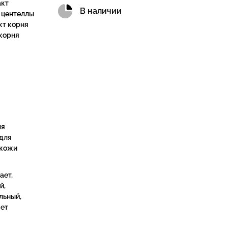
акт
В наличии
 центеллы
кт корня
корня
ля
для
 кожи
ает,
й,
льный,
яет