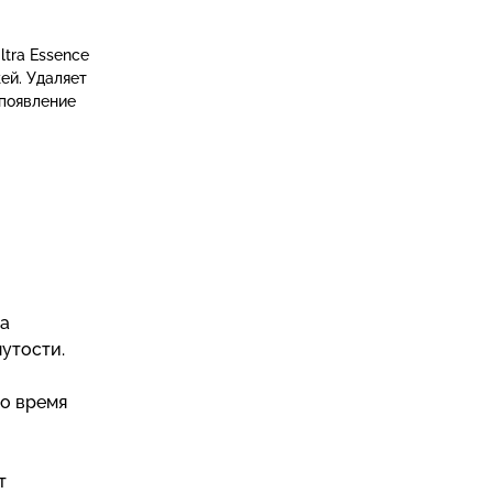
tra Essence
ей. Удаляет
 появление
за
утости.
во время
т