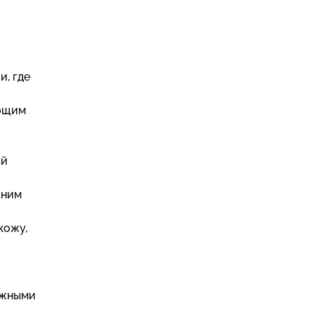
, где
ающим
ый
шним
кожу,
ажными