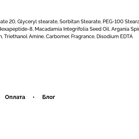
bate 20, Glyceryl stearate, Sorbitan Stearate, PEG-100 Steara
Hexapeptide-8, Macadamia Integrifolia Seed Oil, Argania Sp
en, Triethanol Amine, Carbomer, Fragrance, Disodium EDTA
Оплата
•
Блог