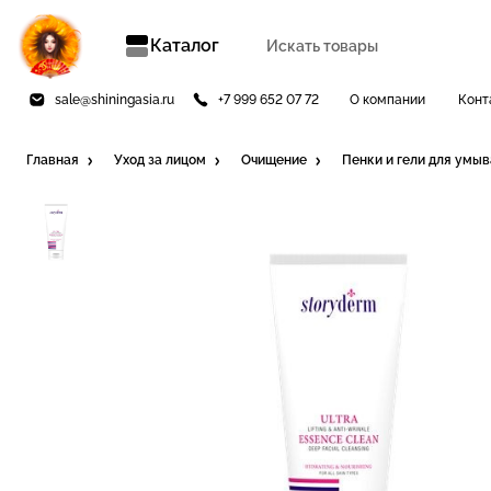
Каталог
sale@shiningasia.ru
+7 999 652 07 72
О компании
Конт
Главная
Уход за лицом
Очищение
Пенки и гели для умы