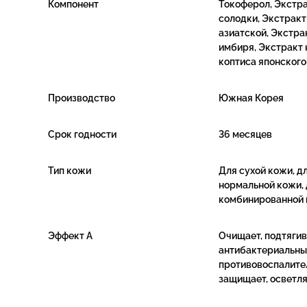
Компонент
Токоферол, Экстр
солодки, Экстракт
азиатской, Экстра
имбиря, Экстракт 
коптиса японского
Производство
Южная Корея
Срок годности
36 месяцев
Тип кожи
Для сухой кожи, д
нормальной кожи, 
комбинированной
Эффект А
Очищает, подтягив
антибактериальны
противовоспалите
защищает, осветл