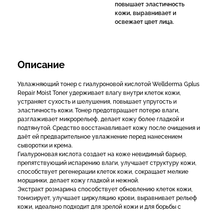
повышает эластичность
кожи, выравнивает и
освежает цвет лица.
Описание
Увлажняющий тонер с гиалуроновой кислотой Wellderma Gplus
Repair Moist Toner удерживает влагу внутри клеток кожи,
устраняет сухость и шелушения, повышает упругость и
эластичность кожи. Тонер предотвращает потерю влаги,
разглаживает микрорельеф, делает кожу более гладкой и
подтянутой. Средство восстанавливает кожу после очищения и
даёт ей предварительное увлажнение перед нанесением
сыворотки и крема.
Гиалуроновая кислота создает на коже невидимый барьер,
препятствующий испарению влаги, улучшает структуру кожи,
способствует регенерации клеток кожи, сокращает мелкие
морщинки, делает кожу гладкой и нежной.
Экстракт розмарина способствует обновлению клеток кожи,
тонизирует, улучшает циркуляцию крови, выравнивает рельеф
кожи, идеально подходит для зрелой кожи и для борьбы с
возрастными изменениями.